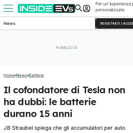
Per un'esperienza 
personalizzata
News
REGISTRATI / ACCE
CATL e BYD hanno in mano
Questa BMW si ricarica con
Il litio metallic
metà delle batterie per auto
il Sole e produce energia in
autonomia alle 
elettriche
più
elettriche
Home
News
Batterie
Il cofondatore di Tesla non
ha dubbi: le batterie
durano 15 anni
JB Straubel spiega che gli accumulatori per auto