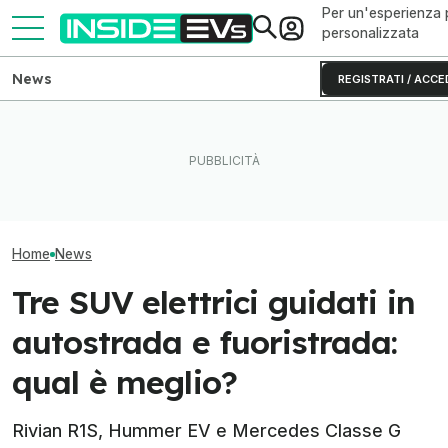
Per un'esperienza 
personalizzata
News
REGISTRATI / ACCE
Mercedes GLA vs Audi Q4
Come va Slate Truck, il
e-tron, duello tra SUV
veicolo elettrico economico
Tutto sui motor
tedeschi alla spina
di Jeff Bezos
della nuova Me
Home
News
Tre SUV elettrici guidati in
autostrada e fuoristrada:
qual è meglio?
Rivian R1S, Hummer EV e Mercedes Classe G