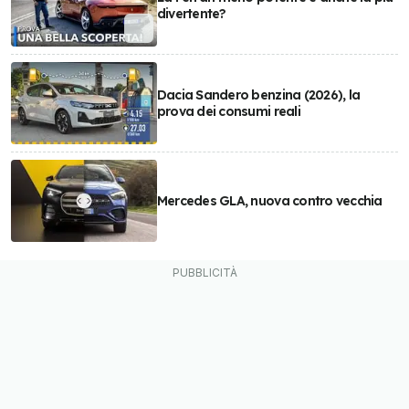
divertente?
Dacia Sandero benzina (2026), la
prova dei consumi reali
Mercedes GLA, nuova contro vecchia