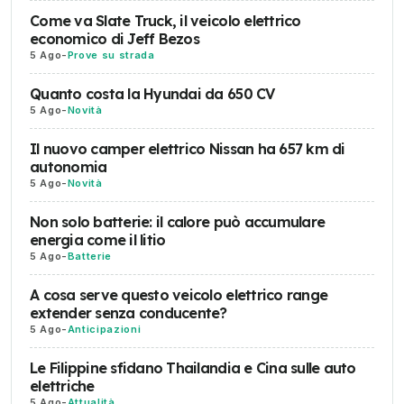
Come va Slate Truck, il veicolo elettrico
economico di Jeff Bezos
5 Ago
-
Prove su strada
Quanto costa la Hyundai da 650 CV
5 Ago
-
Novità
Il nuovo camper elettrico Nissan ha 657 km di
autonomia
5 Ago
-
Novità
Non solo batterie: il calore può accumulare
energia come il litio
5 Ago
-
Batterie
A cosa serve questo veicolo elettrico range
extender senza conducente?
5 Ago
-
Anticipazioni
Le Filippine sfidano Thailandia e Cina sulle auto
elettriche
5 Ago
-
Attualità