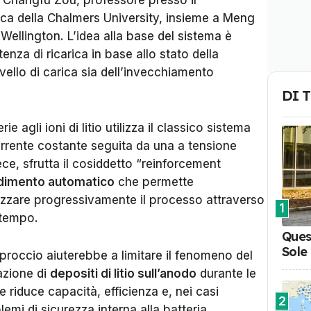
a Changfu Zou, professore presso il
rica della Chalmers University, insieme a Meng
 Wellington. L’idea alla base del sistema è
enza di ricarica in base allo stato della
ivello di carica sia dell’invecchiamento
DI 
e agli ioni di litio utilizza il classico sistema
rrente costante seguita da una a tensione
ce, sfrutta il cosiddetto “reinforcement
imento automatico
che permette
ttimizzare progressivamente il processo attraverso
1
l tempo.
Ques
Sole
proccio aiuterebbe a limitare il fenomeno del
azione di
depositi di litio sull’anodo
durante le
 riduce capacità, efficienza e, nei casi
2
mi di sicurezza interna alla batteria.