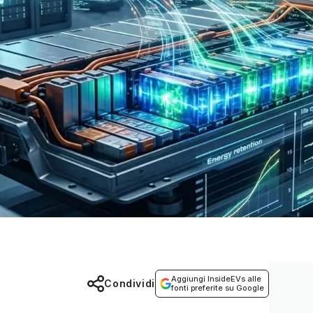
Aggiungi InsideEVs alle
Condividi
fonti preferite su Google