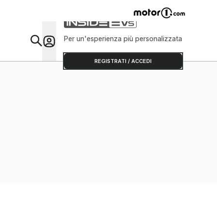
Per un'esperienza più personalizzata
Da Sap
REGISTRATI / ACCEDI