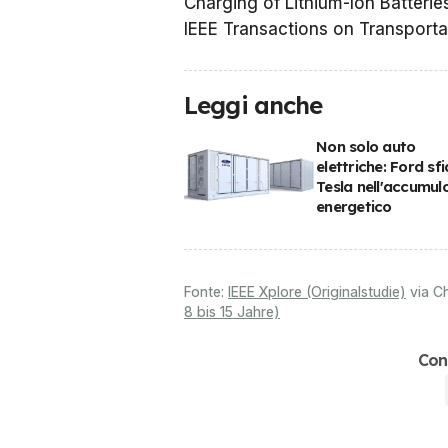
Charging of Lithium-Ion Batteries”
IEEE Transactions on Transportat
Leggi anche
Non solo auto
elettriche: Ford sf
Tesla nell'accumul
energetico
Fonte:
IEEE Xplore (Originalstudie)
via
Ch
8 bis 15 Jahre)
Con