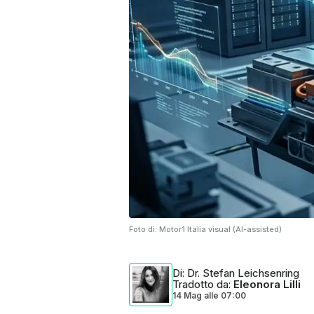
Foto di:
Motor1 Italia visual (AI-assisted)
Di
: Dr. Stefan Leichsenring
Tradotto da
:
Eleonora Lilli
14 Mag
alle
07:00