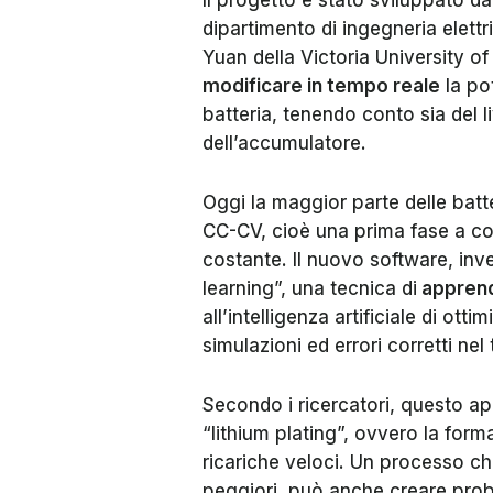
Il progetto è stato sviluppato d
dipartimento di ingegneria elett
Yuan della Victoria University of
modificare in tempo reale
la pot
batteria, tenendo conto sia del l
dell’accumulatore.
Oggi la maggior parte delle batteri
CC-CV, cioè una prima fase a co
costante. Il nuovo software, inve
learning”, una tecnica di
apprend
all’intelligenza artificiale di o
simulazioni ed errori corretti ne
Secondo i ricercatori, questo ap
“lithium plating”, ovvero la form
ricariche veloci. Un processo che
peggiori, può anche creare proble