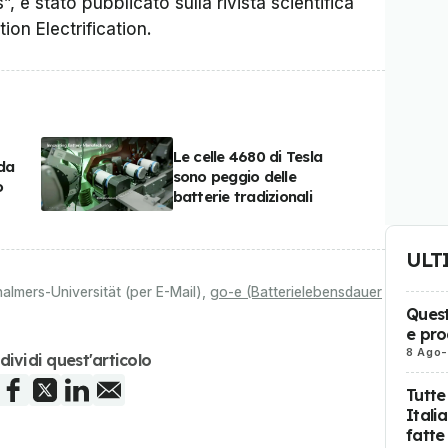
, è stato pubblicato sulla rivista scientifica
ion Electrification
.
Le celle 4680 di Tesla
ida
sono peggio delle
o
batterie tradizionali
ULT
almers-Universität (per E-Mail)
,
go-e (Batterielebensdauer
Quest
e pro
8 Ago
-
dividi quest'articolo
Tutte
Itali
fatte