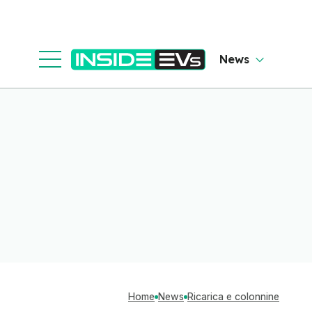
News
Home
News
Ricarica e colonnine