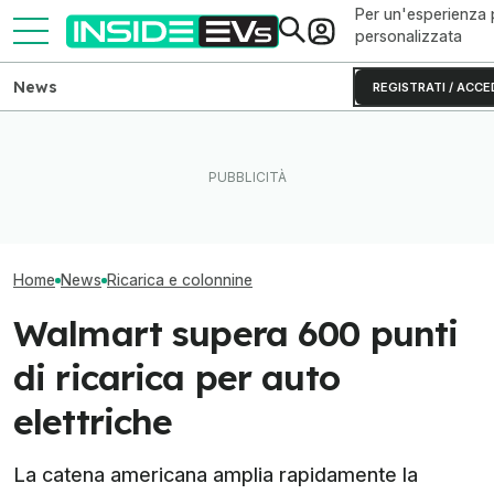
Per un'esperienza 
personalizzata
News
REGISTRATI / ACCE
Tutte le colonnine di ricarica
Questa BMW si ricarica con
New York punta f
in Italia: dove sono e come
il Sole e produce energia in
auto elettriche:
sono fatte
più
colonnine in più
Home
News
Ricarica e colonnine
Walmart supera 600 punti
di ricarica per auto
elettriche
La catena americana amplia rapidamente la