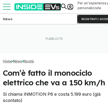
Per un'esperienza 
personalizzata
News
REGISTRATI / ACCE
Le elettriche più vendute al
Il nuovo camper 
Quanto costa la Hyundai da
mondo nel 2026: dominano
Nissan ha 657 
650 CV
Tesla e la Cina
autonomia
Home
News
Novità
Com’è fatto il monociclo
elettrico che va a 150 km/h
Si chiama INMOTION P6 e costa 5.199 euro (già
scontato)