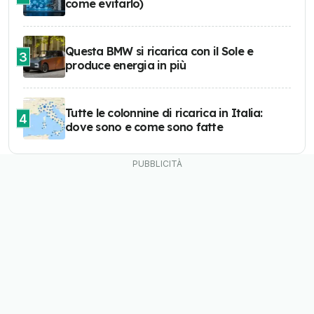
come evitarlo)
Questa BMW si ricarica con il Sole e
3
produce energia in più
Tutte le colonnine di ricarica in Italia:
4
dove sono e come sono fatte