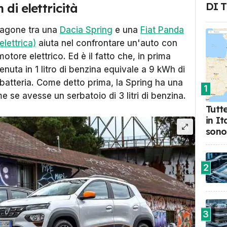
DI 
 di elettricità
aragone tra una
Dacia Spring
e una
Fiat Panda
elettrica)
aiuta nel confrontare un'auto con
ore elettrico. Ed è il fatto che, in prima
nuta in 1 litro di benzina equivale a 9 kWh di
 batteria. Come detto prima, la Spring ha una
1
 se avesse un serbatoio di 3 litri di benzina.
Tutte
in I
sono
2
3