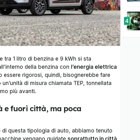
4
e tra 1 litro di benzina e 9 kWh si sta
ll’interno della benzina con
l’energia elettrica
o essere rigorosi, quindi, bisognerebbe fare
 un’unità di misura chiamata TEP, tonnellata
amo più avanti.
tà e fuori città, ma poca
co di questa tipologia di auto, abbiamo tenuto
 macchine vengano guidate
soprattutto in città