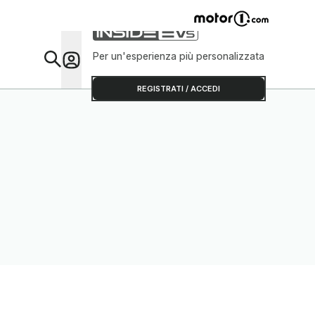
Per un'esperienza più personalizzata
Da Sap
REGISTRATI / ACCEDI