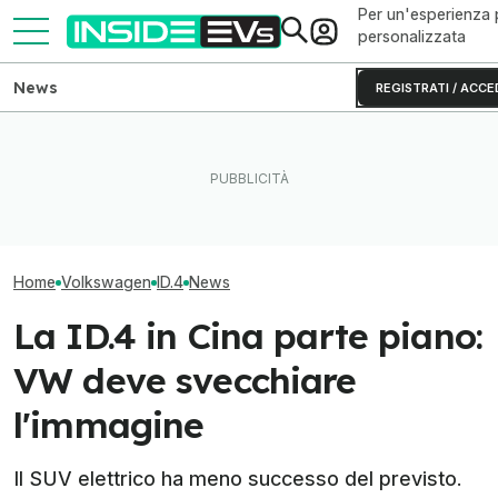
Per un'esperienza 
personalizzata
News
REGISTRATI / ACCE
Volkswagen punta sui chip
Tutte le colonnine di ricarica
Volkswagen apr
SiC per le auto elettriche
in Italia: dove sono e come
fabbriche di bat
cinesi
sono fatte
europee ai cine
Home
Volkswagen
ID.4
News
La ID.4 in Cina parte piano:
VW deve svecchiare
l'immagine
Il SUV elettrico ha meno successo del previsto.