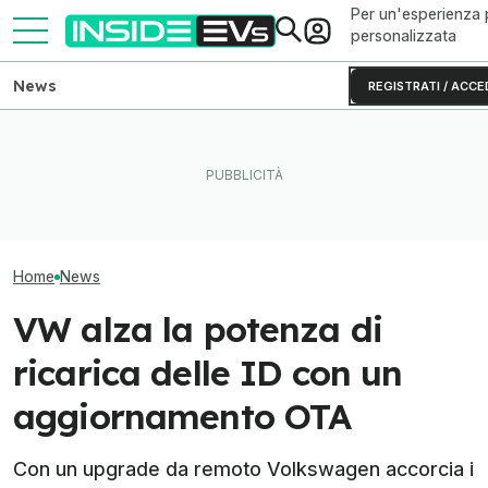
Per un'esperienza 
personalizzata
News
REGISTRATI / ACCE
Volkswagen punta sui chip
Le auto elettriche usate
Volkswagen apr
SiC per le auto elettriche
ormai costano meno delle
fabbriche di bat
cinesi
benzina
europee ai cine
Home
News
VW alza la potenza di
ricarica delle ID con un
aggiornamento OTA
Con un upgrade da remoto Volkswagen accorcia i