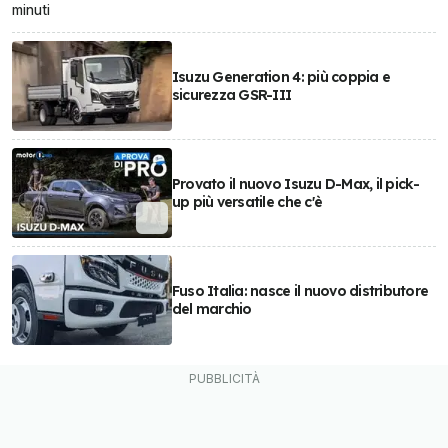
minuti
Isuzu Generation 4: più coppia e
sicurezza GSR-III
Provato il nuovo Isuzu D-Max, il pick-
up più versatile che c'è
Fuso Italia: nasce il nuovo distributore
del marchio