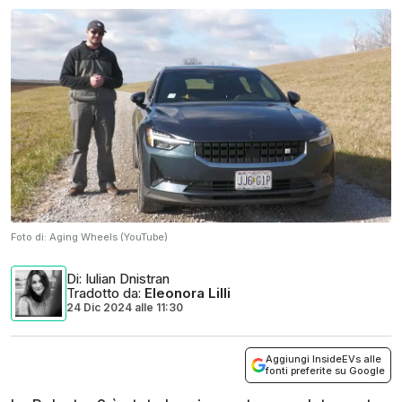
Foto di:
Aging Wheels (YouTube)
Di
: Iulian Dnistran
Tradotto da
:
Eleonora Lilli
24 Dic 2024
alle
11:30
Aggiungi InsideEVs alle
fonti preferite su Google