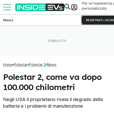
Per un'esperienza 
personalizzata
News
REGISTRATI / ACCE
Volkswagen punta sui chip
CATL e BYD hanno in mano
Il Danubio ai mi
SiC per le auto elettriche
metà delle batterie per auto
ginocchio il nuc
cinesi
elettriche
europeo
Home
Polestar
Polestar 2
News
Polestar 2, come va dopo
100.000 chilometri
Negli USA il proprietario rivela il degrado della
batteria e i problemi di manutenzione