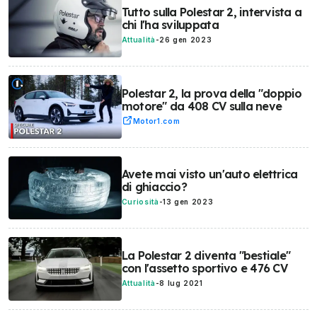
Tutto sulla Polestar 2, intervista a
chi l'ha sviluppata
Attualità
-
26 gen 2023
Polestar 2, la prova della "doppio
motore" da 408 CV sulla neve
Motor1.com
Avete mai visto un'auto elettrica
di ghiaccio?
Curiosità
-
13 gen 2023
La Polestar 2 diventa "bestiale"
con l'assetto sportivo e 476 CV
Attualità
-
8 lug 2021