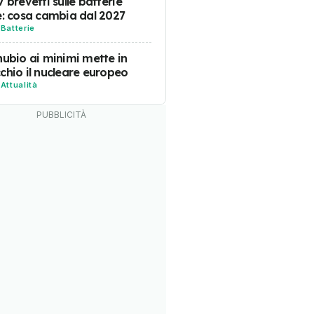
7 brevetti sulle batterie
e: cosa cambia dal 2027
-
Batterie
nubio ai minimi mette in
chio il nucleare europeo
-
Attualità