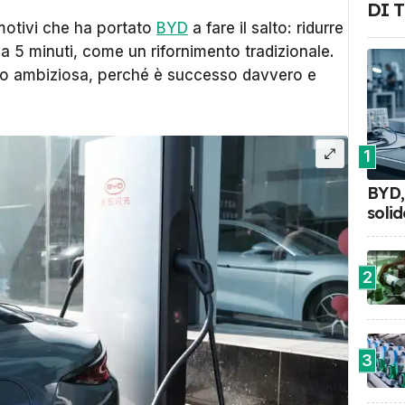
DI 
motivi che ha portato
BYD
a fare il salto: ridurre
 a 5 minuti, come un rifornimento tradizionale.
oppo ambiziosa, perché è successo davvero e
1
BYD, 
soli
2
3