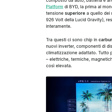
composto da auto, batteria e arc
Platform
di BYD, la prima al mond
tensione
superiore
a quello dei 
926 Volt della Lucid Gravity), r
interamente.
Tra questi ci sono chip in
carburo
nuovi inverter, componenti di dis
climatizzazione adattato. Tutto p
– elettriche, termiche, magneti
così elevata.