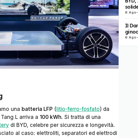
BYD, 
solid
6 Ago
Il Da
ginoc
6 Ago
g
viamo una
batteria LFP
(
litio-ferro-fosfato
) da
 Tang L arriva a
100 kWh
. Si tratta di una
tery
di BYD, celebre per sicurezza e longevità.
ciato al caso: elettroliti, separatori ed elettrodi