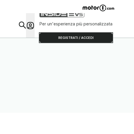
Per un'esperienza più personalizzata
Da Sap
REGISTRATI / ACCEDI