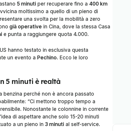
bastano
5 minuti
per recuperare fino a
400 km
vicina moltissimo a quello di un pieno di
esentare una svolta per la mobilità a zero
sono
già operative
in Cina, dove la stessa Casa
i
e punta a raggiungere quota 4.000.
 US
hanno testato in esclusiva questa
nte un evento a
Pechino
. Ecco le loro
in 5 minuti è realtà
 a benzina perché non è ancora passato
probabilmente: “Ci mettono troppo tempo a
prensibile. Nonostante le colonnine in corrente
 l’idea di aspettare anche solo 15-20 minuti
tuato a un pieno in
3 minuti
al self-service.