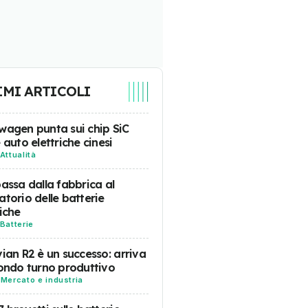
IMI ARTICOLI
wagen punta sui chip SiC
e auto elettriche cinesi
Attualità
passa dalla fabbrica al
atorio delle batterie
riche
Batterie
vian R2 è un successo: arriva
condo turno produttivo
-
Mercato e industria