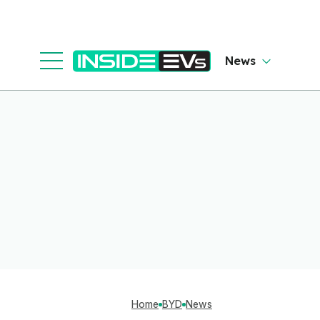
News
Home
BYD
News