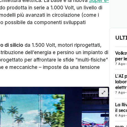
hitettura elettrica. La base è la nuova
Super e-
o prodotta in serie a 1.000 Volt, un livello di
modelli più avanzati in circolazione (come i
eso possibile da componenti sviluppati
ULT
 di silicio
da 1.500 Volt, motori riprogettati,
tribuzione dell’energia e persino un impianto di
Volks
per l
rogettato per affrontare le sfide “multi-fisiche”
7 Ago
-
che e meccaniche – imposte da una tensione
L'AI 
labor
elett
7 Ago
-
La Ri
il se
6 Ago