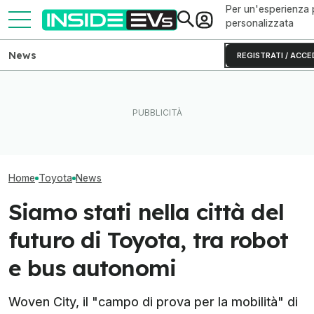
Per un'esperienza 
personalizzata
News
REGISTRATI / ACCE
La Toyota Corolla EV si
Il Danubio ai minimi mette in
Toyota si allea 
avvicina. Ecco perché segna
ginocchio il nucleare
Group e Daimler
un cambio epocale
europeo
camion a idrog
Home
Toyota
News
Siamo stati nella città del
futuro di Toyota, tra robot
e bus autonomi
Woven City, il "campo di prova per la mobilità" di