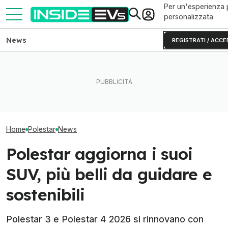
Per un'esperienza 
personalizzata
News
REGISTRATI / ACCE
Questa BMW si ricarica con
Il nuovo camper 
Quanto costa la Hyundai da
il Sole e produce energia in
Nissan ha 657 
650 CV
più
autonomia
Home
Polestar
News
Polestar aggiorna i suoi
SUV, più belli da guidare e
sostenibili
Polestar 3 e Polestar 4 2026 si rinnovano con