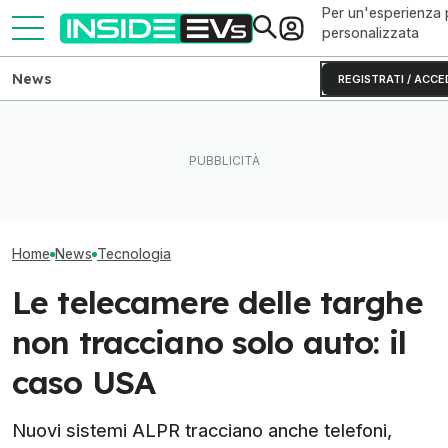
Per un'esperienza 
personalizzata
News
REGISTRATI / ACCE
Con il restyling la smart #1
Questa BMW si ricarica con
Entra, parla, rila
introduce anche la ricarica
il Sole e produce energia in
Waymo Ojai ora
lampo
più
bordo
Home
News
Tecnologia
Le telecamere delle targhe
non tracciano solo auto: il
caso USA
Nuovi sistemi ALPR tracciano anche telefoni,