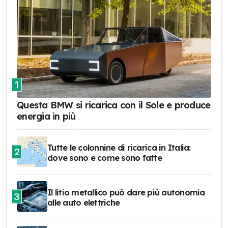
1
Questa BMW si ricarica con il Sole e produce
energia in più
Tutte le colonnine di ricarica in Italia:
2
dove sono e come sono fatte
Il litio metallico può dare più autonomia
3
alle auto elettriche