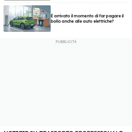
È arrivato il momento di far pagare il
bollo anche alle auto elettriche?