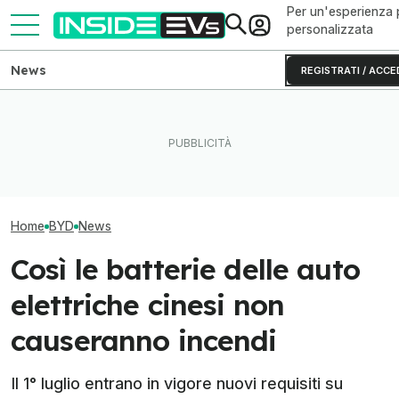
Per un'esperienza 
personalizzata
News
REGISTRATI / ACCE
BYD, 7 brevetti sulle batterie
Questa BMW si ricarica con
solide: cosa cambia dal
il Sole e produce energia in
BYD fa un altro
2027
più
le batterie allo 
Home
BYD
News
Così le batterie delle auto
elettriche cinesi non
causeranno incendi
Il 1° luglio entrano in vigore nuovi requisiti su