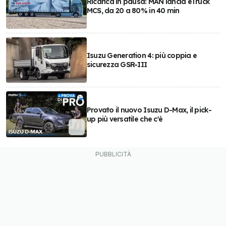
Ricarica in pausa: MAN lancia eTruck
MCS, da 20 a 80% in 40 min
Isuzu Generation 4: più coppia e
sicurezza GSR-III
Provato il nuovo Isuzu D-Max, il pick-
up più versatile che c'è