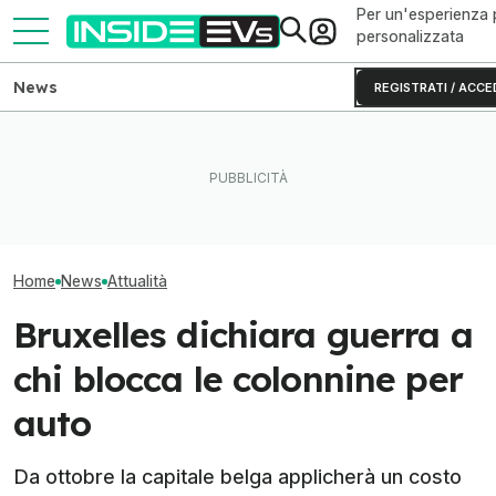
Per un'esperienza 
personalizzata
News
REGISTRATI / ACCE
Volkswagen punta sui chip
Tutte le colonnine di ricarica
Il Danubio ai mi
SiC per le auto elettriche
in Italia: dove sono e come
ginocchio il nuc
cinesi
sono fatte
europeo
Home
News
Attualità
Bruxelles dichiara guerra a
chi blocca le colonnine per
auto
Da ottobre la capitale belga applicherà un costo