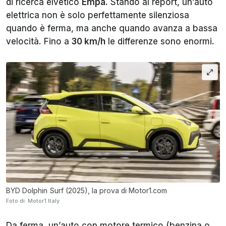
di ricerca elvetico
Empa
. Stando al report, un’auto
elettrica non è solo perfettamente silenziosa
quando è ferma, ma anche quando avanza a bassa
velocità. Fino a
30 km/h
le differenze sono enormi.
BYD Dolphin Surf (2025), la prova di Motor1.com
Foto di: Motor1 Italy
Da ferma, un’auto con motore termico (benzina o