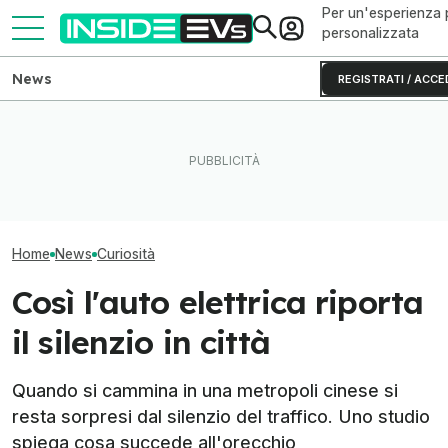
Per un'esperienza 
personalizzata
News
REGISTRATI / ACCE
Come va Slate Truck, il
Il nuovo record 
E se l'auto più veloce del
veicolo elettrico economico
ha c'entra nulla
mondo fosse a idrogeno?
di Jeff Bezos
o autonomia
Home
News
Curiosità
Così l'auto elettrica riporta
il silenzio in città
Quando si cammina in una metropoli cinese si
resta sorpresi dal silenzio del traffico. Uno studio
spiega cosa succede all'orecchio