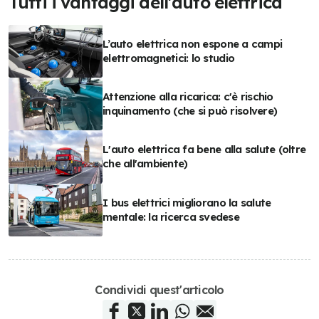
Tutti i vantaggi dell'auto elettrica
L’auto elettrica non espone a campi
elettromagnetici: lo studio
Attenzione alla ricarica: c'è rischio
inquinamento (che si può risolvere)
L'auto elettrica fa bene alla salute (oltre
che all'ambiente)
I bus elettrici migliorano la salute
mentale: la ricerca svedese
Condividi quest'articolo