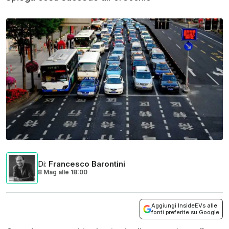
Di
:
Francesco Barontini
8 Mag
alle
18:00
Aggiungi InsideEVs alle
fonti preferite su Google