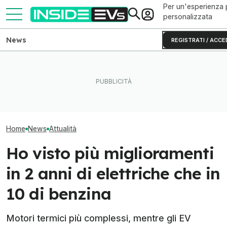
Per un'esperienza 
personalizzata
News
REGISTRATI / ACCE
Il Danubio ai minimi mette in
L'AI passa dalla fabbrica al
La guerra delle 
ginocchio il nucleare
laboratorio delle batterie
passa anche dal
europeo
elettriche
di grafite
Home
News
Attualità
Ho visto più miglioramenti
in 2 anni di elettriche che in
10 di benzina
Motori termici più complessi, mentre gli EV