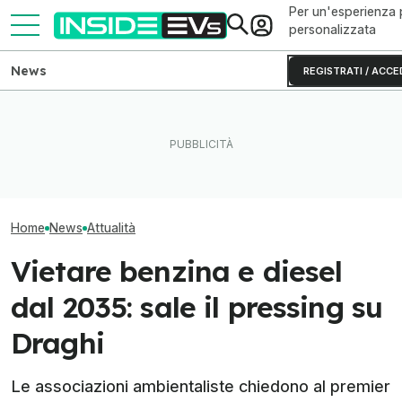
Per un'esperienza 
personalizzata
News
REGISTRATI / ACCE
Il Danubio ai minimi mette in
La Rivian R2 è un successo:
La guerra delle 
ginocchio il nucleare
arriva il secondo turno
passa anche dal
europeo
produttivo
di grafite
Home
News
Attualità
Vietare benzina e diesel
dal 2035: sale il pressing su
Draghi
Le associazioni ambientaliste chiedono al premier