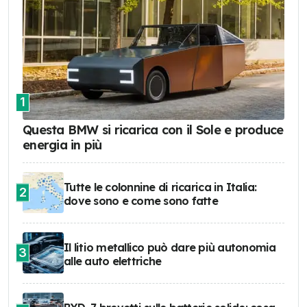
1
Questa BMW si ricarica con il Sole e produce
energia in più
Tutte le colonnine di ricarica in Italia:
2
dove sono e come sono fatte
Il litio metallico può dare più autonomia
3
alle auto elettriche