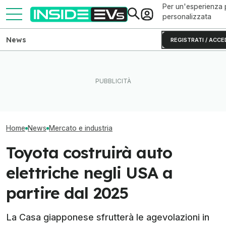
Per un'esperienza 
personalizzata
News
REGISTRATI / ACCE
La Rivian R2 è un successo:
Tutte le colonnine di ricarica
Le vendite di au
arriva il secondo turno
in Italia: dove sono e come
nel mondo nei p
produttivo
sono fatte
del 2026
Home
News
Mercato e industria
Toyota costruirà auto
elettriche negli USA a
partire dal 2025
La Casa giapponese sfrutterà le agevolazioni in