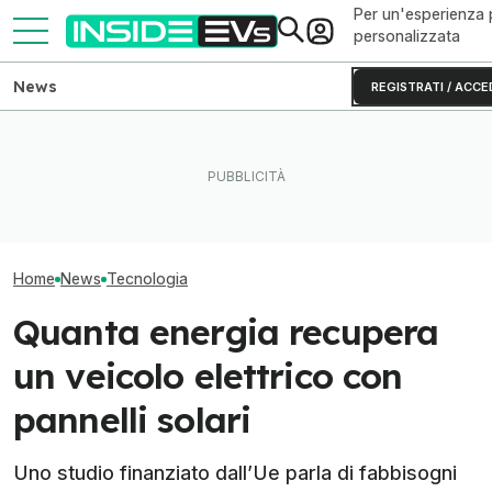
Per un'esperienza 
personalizzata
News
REGISTRATI / ACCE
Aumenta l'autonomia
Con il restyling 
Quanto è migliorato il Tesla
dell'auto elettrica montando
introduce anche 
FSD? Il test in un video
ruote più piccole
lampo
Home
News
Tecnologia
Quanta energia recupera
un veicolo elettrico con
pannelli solari
Uno studio finanziato dall’Ue parla di fabbisogni