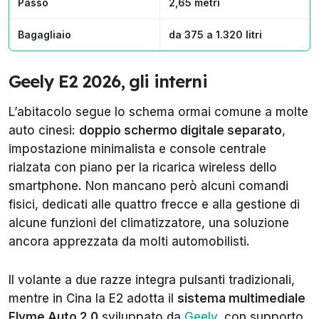
Passo
2,65 metri
Bagagliaio
da 375 a 1.320 litri
Geely E2 2026, gli interni
L’abitacolo segue lo schema ormai comune a molte
auto cinesi:
doppio schermo digitale separato
,
impostazione minimalista e console centrale
rialzata con piano per la ricarica wireless dello
smartphone. Non mancano però alcuni comandi
fisici, dedicati alle quattro frecce e alla gestione di
alcune funzioni del climatizzatore, una soluzione
ancora apprezzata da molti automobilisti.
Il volante a due razze integra pulsanti tradizionali,
mentre in Cina la E2 adotta il
sistema multimediale
Flyme Auto 2.0
sviluppato da
Geely
, con supporto