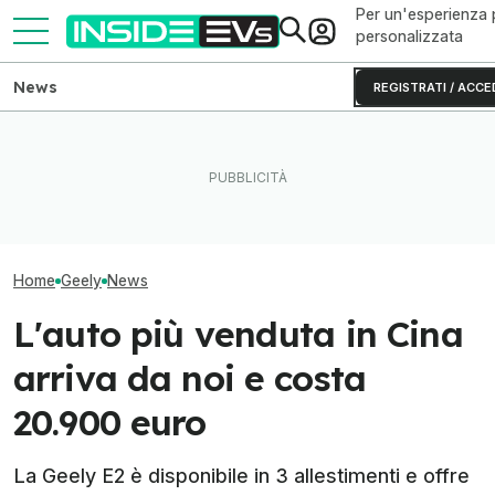
Per un'esperienza 
personalizzata
News
REGISTRATI / ACCE
Questa BMW si ricarica con
Tutte le concorrenti della
il Sole e produce energia in
Geely sfida Tes
Geely E2
più
motore elettrico
Home
Geely
News
L'auto più venduta in Cina
arriva da noi e costa
20.900 euro
La Geely E2 è disponibile in 3 allestimenti e offre