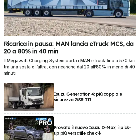
Ricarica in pausa: MAN lancia eTruck MCS, da
20 a 80% in 40 min
Il Megawatt Charging System porta i MAN eTruck fino a 570 km
tra una sosta e l’altra, con ricariche dal 20 all’80% in meno di 40
minuti
Isuzu Generation 4: più coppia e
sicurezza GSR-III
Provato il nuovo Isuzu D-Max, il pick-
up più versatile che c'è