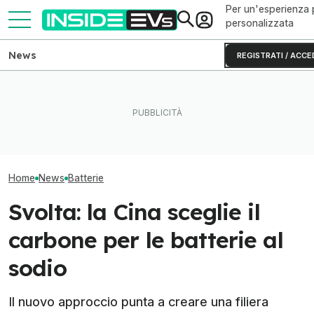
Per un'esperienza 
personalizzata
News
REGISTRATI / ACCE
Texas: una batteria gigante
Volkswagen punta sui chip
L'AI passa dalla
da 250 MW ora alimenta la
SiC per le auto elettriche
laboratorio delle
rete
cinesi
elettriche
Home
News
Batterie
Svolta: la Cina sceglie il
carbone per le batterie al
sodio
Il nuovo approccio punta a creare una filiera