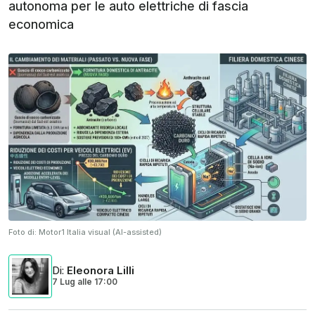
autonoma per le auto elettriche di fascia
economica
Foto di:
Motor1 Italia visual (AI-assisted)
Di
:
Eleonora Lilli
7 Lug
alle
17:00