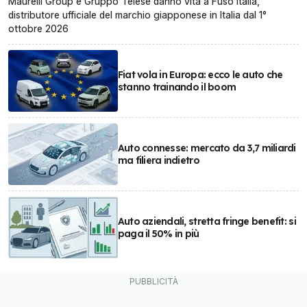
Maurelli Group e Gruppo Telese danno vita a Fuso Italia,
distributore ufficiale del marchio giapponese in Italia dal 1°
ottobre 2026
Fiat vola in Europa: ecco le auto che
stanno trainando il boom
Auto connesse: mercato da 3,7 miliardi
ma filiera indietro
Auto aziendali, stretta fringe benefit: si
paga il 50% in più