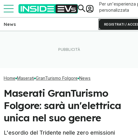
Per un'esperienza 
personalizzata
News
REGISTRATI / ACCE
Come va Slate Truck, il
Le vendite di au
Cabrio elettriche: quali si
veicolo elettrico economico
nel mondo nei p
possono comprare oggi
di Jeff Bezos
del 2026
Home
Maserati
GranTurismo Folgore
News
Maserati GranTurismo
Folgore: sarà un'elettrica
unica nel suo genere
L'esordio del Tridente nelle zero emissioni